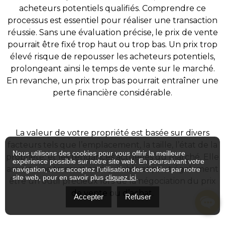
acheteurs potentiels qualifiés. Comprendre ce
processus est essentiel pour réaliser une transaction
réussie. Sans une évaluation précise, le prix de vente
pourrait être fixé trop haut ou trop bas. Un prix trop
élevé risque de repousser les acheteurs potentiels,
prolongeant ainsi le temps de vente sur le marché.
En revanche, un prix trop bas pourrait entraîner une
perte financière considérable.
La valeur de votre propriété est basée sur divers
facteurs tels que l’emplacement, la taille, l’état de la
Nous utilisons des cookies pour vous offrir la meilleure
propriété, et les tendances actuelles du marché. Elle
expérience possible sur notre site web. En poursuivant votre
assure une transaction équitable et peut également
navigation, vous acceptez l'utilisation des cookies par notre
site web, pour en savoir plus
cliquez ici
.
être un outil précieux lors de la négociation du prix
de vente ou d’achat.
Accepter
Refuser